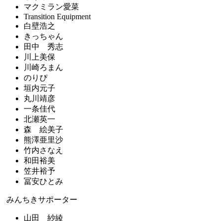
マクミラン愛菜
Transition Equipment
白壁浩之
きっちゃん
田中 秀志
川上美保
川崎ろまん
のりぴ
垣内元子
丸川靖彦
一条佳代
北瀬英一
森 絵美子
熊澤亜里沙
竹内さなえ
和田裕美
笠井裕予
冨安ひとみ
みんちきサポーター
山田 紗綾