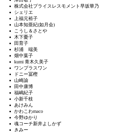
株式会社プライスレスモメント早坂華乃
シェリエ
上福元裕子
山本知亜紀(如月会)
こうし＆さとや
木下憂子
田育子
杉浦 端美
畑中葉子
kumi 青木久美子
ワンプラスワン
ドニー冨樫
山崎諭
田中康博
福嶋紀子
小新千枝
あけみん
かわこわmaco
今野ゆかり
魂コーチ新井よしかず
きみー