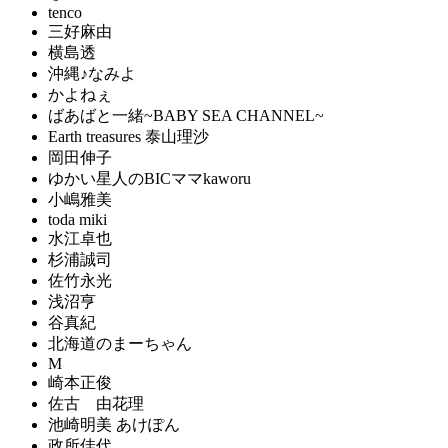
tenco
三好麻由
横島透
沖縄♪なみよ
かよねぇ
ばあばと一緒~BABY SEA CHANNEL~
Earth treasures 泰山理沙
岡田伸子
ゆかい星人のBICママkaworu
小嶋雅美
toda miki
水江卓也
杉浦誠司
佐竹永光
浅沼亨
谷真紀
北海道のまーちゃん
M
崎本正俊
佐古 由花理
池崎明美 あけぽん
政所佳代