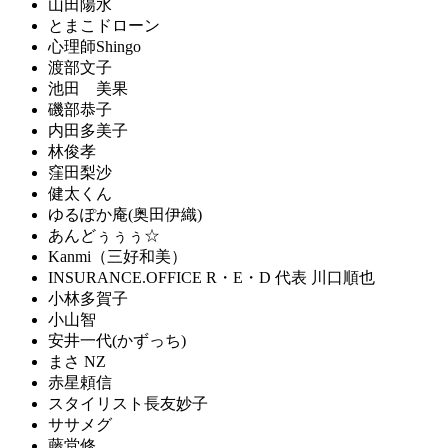
山田陽水
とまこドローン
心理師Shingo
渡部文子
池田 美果
磯部恭子
内田多美子
林俊孝
窪田梨沙
健太くん
ゆるぽか庵(奥田伊織)
あんどぅぅぅ☆
Kanmi（三好和美）
INSURANCE.OFFICE R・E・D 代表 川口順也
小林多賀子
小山智
安井一代(かずっち)
まさ NZ
赤星頼信
スタイリスト長友妙子
ササメグ
藤堂修