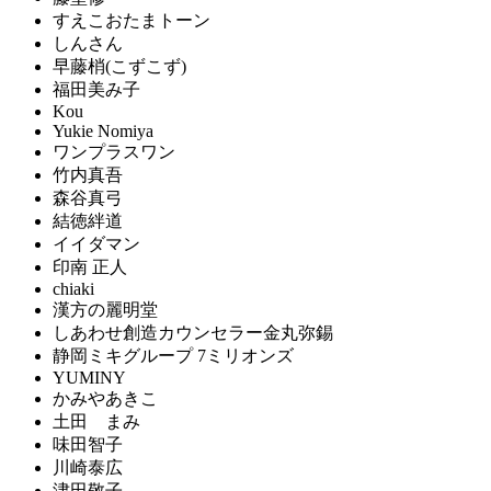
すえこおたまトーン
しんさん
早藤梢(こずこず)
福田美み子
Kou
Yukie Nomiya
ワンプラスワン
竹内真吾
森谷真弓
結徳絆道
イイダマン
印南 正人
chiaki
漢方の麗明堂
しあわせ創造カウンセラー金丸弥錫
静岡ミキグループ 7ミリオンズ
YUMINY
かみやあきこ
土田 まみ
味田智子
川崎泰広
津田敬子