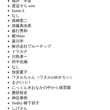
福井 早苗
渡辺そら sora
Izumi.A
なし
真崎憲二
加藤真由美
森行秀和
癒Shino
菱川学
株式会社ブルーチップ
ドラカナ
川島孝一
田中佐織
なし
加賀夏子
ワタルちゃん（ワタルwithオカン）
まさCパパ
にっくん＠おなかの中から保育園
勝部裕史
神谷東樹
Smiley 柳下容子
しげさん