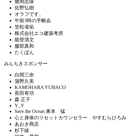
鷺岡志保
佐野弘樹
オラフです。
午前3時の手帳会
笠松省佑
株式会社エコ建築考房
能登清文
服部真和
たくぼん
みんちきスポンサー
白岡三奈
蒲野久美
KAMOHARA YUBACO
長田有功
森 正子
Y_Y
Save the Ocean 東本 猛
心と身体のリセットカウンセラー やすむらひろみ
あおき商店
杉下綾