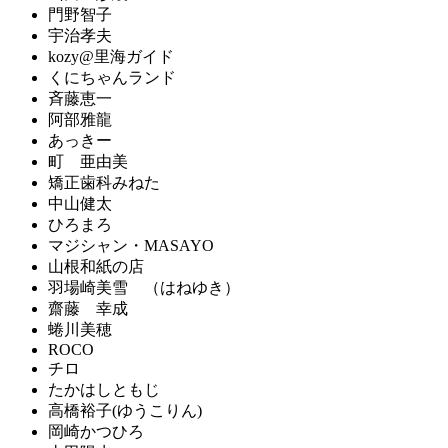
門野智子
宇治孝夫
kozy@里海ガイド
くにちゃんランド
斉藤恵一
阿部雅龍
あっきー
町 亜由美
矯正歯科みねた
中山健太
ひろまろ
マジシャン・MASAYO
山根和紙の店
羽場崎美雪 （はねゆき）
齋藤 幸成
蜷川美穂
ROCO
チロ
たかはしともじ
高橋裕子(ゆうこりん)
岡崎かつひろ