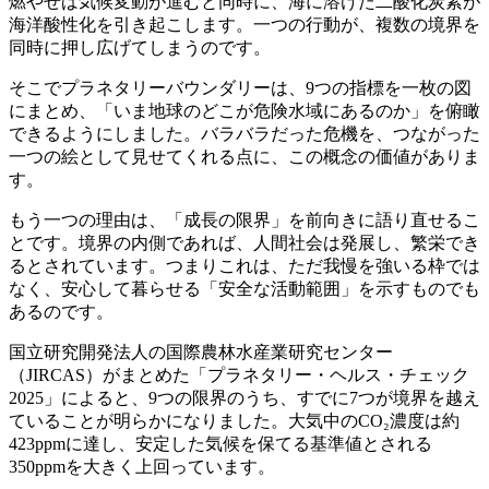
燃やせば気候変動が進むと同時に、海に溶けた二酸化炭素が
海洋酸性化を引き起こします。一つの行動が、複数の境界を
同時に押し広げてしまうのです。
そこでプラネタリーバウンダリーは、9つの指標を一枚の図
にまとめ、「いま地球のどこが危険水域にあるのか」を俯瞰
できるようにしました。バラバラだった危機を、つながった
一つの絵として見せてくれる点に、この概念の価値がありま
す。
もう一つの理由は、「成長の限界」を前向きに語り直せるこ
とです。境界の内側であれば、人間社会は発展し、繁栄でき
るとされています。つまりこれは、ただ我慢を強いる枠では
なく、安心して暮らせる「安全な活動範囲」を示すものでも
あるのです。
国立研究開発法人の国際農林水産業研究センター
（JIRCAS）がまとめた「プラネタリー・ヘルス・チェック
2025」によると、9つの限界のうち、すでに7つが境界を越え
ていることが明らかになりました。大気中のCO₂濃度は約
423ppmに達し、安定した気候を保てる基準値とされる
350ppmを大きく上回っています。