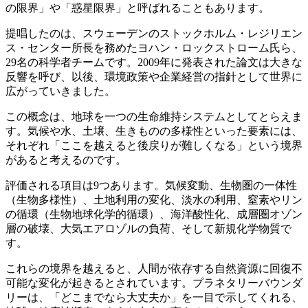
の限界」や「惑星限界」と呼ばれることもあります。
提唱したのは、スウェーデンのストックホルム・レジリエン
ス・センター所長を務めたヨハン・ロックストローム氏ら、
29名の科学者チームです。2009年に発表された論文は大きな
反響を呼び、以後、環境政策や企業経営の指針として世界に
広がっていきました。
この概念は、地球を一つの生命維持システムとしてとらえま
す。気候や水、土壌、生きものの多様性といった要素には、
それぞれ「ここを越えると後戻りが難しくなる」という境界
があると考えるのです。
評価される項目は9つあります。気候変動、生物圏の一体性
（生物多様性）、土地利用の変化、淡水の利用、窒素やリン
の循環（生物地球化学的循環）、海洋酸性化、成層圏オゾン
層の破壊、大気エアロゾルの負荷、そして新規化学物質で
す。
これらの境界を越えると、人間が依存する自然資源に回復不
可能な変化が起きるとされています。プラネタリーバウンダ
リーは、「どこまでなら大丈夫か」を一目で示してくれる、