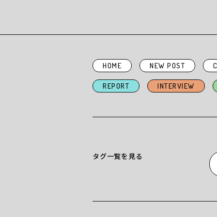
NEW PO
HOME
NEW POST
COLUMN
REPORT
INTERVIEW
「パートナーシッ
しよう」SDGs第
よう
タグ一覧を見る
Kenny
| 2025/07/18