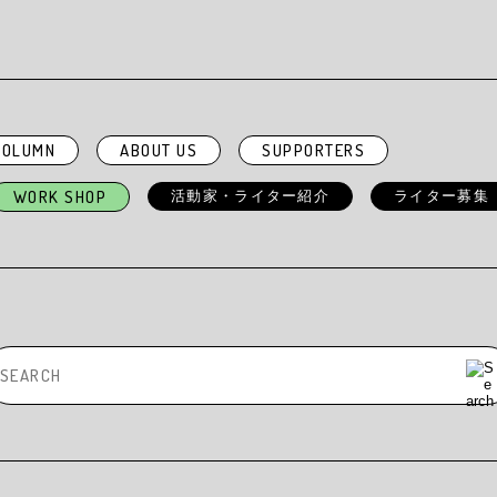
ST
COLUMN
REPORT
INTERVIEW
W
COLUMN
ABOUT US
SUPPORTERS
WORK SHOP
活動家・ライター紹介
ライター募集
プで目標を達成
17項目を理解し