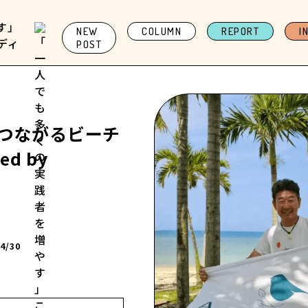
NEW
COLUMN
REPORT
I
POST
つながるビーチ
ed by
」
04/30