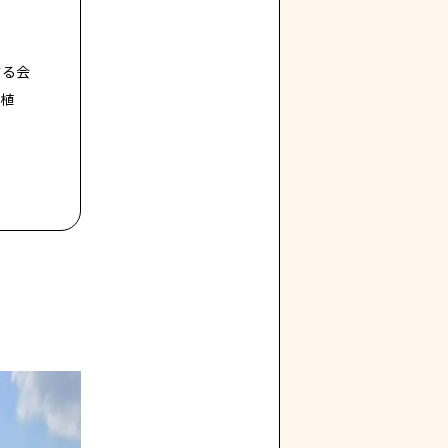
する会
植