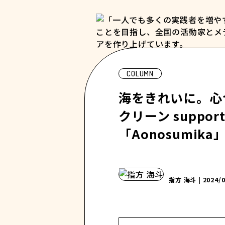
COLUMN
海をきれいに。心
クリーン support
「Aonosumika
指方 海斗
| 2024/