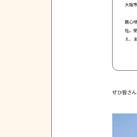
大阪
居心
社。
え、
ぜひ皆さんも