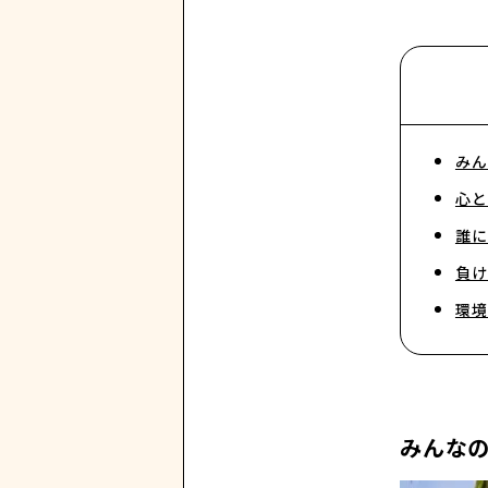
みん
心と
誰に
負け
環境
みんな