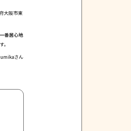
府大阪市東
一番居心地
す。
mikaさん