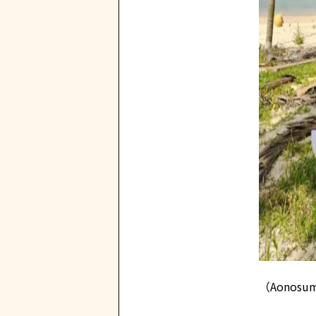
（Aonos